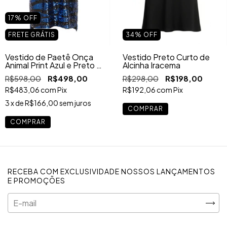
17
%
OFF
FRETE GRÁTIS
34
%
OFF
Vestido de Paetê Onça
Vestido Preto Curto de
Animal Print Azul e Preto –
Alcinha Iracema
Modelo Camiseta Curto
R$598,00
R$498,00
R$298,00
R$198,00
Feminino
R$483,06
com
Pix
R$192,06
com
Pix
3
x de
R$166,00
sem juros
COMPRAR
COMPRAR
RECEBA COM EXCLUSIVIDADE NOSSOS LANÇAMENTOS
E PROMOÇÕES