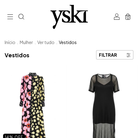
0
Início
.
Mulher
.
Ver tudo
.
Vestidos
Vestidos
FILTRAR
14
%
OFF