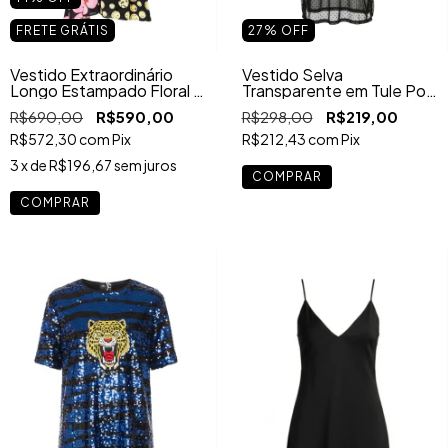
FRETE GRÁTIS
27
%
OFF
Vestido Extraordinário
Vestido Selva
Longo Estampado Floral &
Transparente em Tule Poá
Smile – Pintura Manual
com Elastano –
R$690,00
R$590,00
R$298,00
R$219,00
Exclusiva
Sobreposição com
Aplicação de Tigre (Sem
R$572,30
com
Pix
R$212,43
com
Pix
Forro)
3
x de
R$196,67
sem juros
COMPRAR
COMPRAR