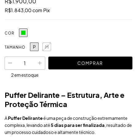
R$1.900,00
R$1.843,00
com
Pix
COR
P
M
TAMANHO
2
em estoque
Puffer Delirante – Estrutura, Arte e
Proteção Térmica
A
Puffer Delirante
é uma peça de construção extremamente
complexa, levando até
5 dias para ser finalizada
, resultado de
um processo cuidadoso e altamente técnico.