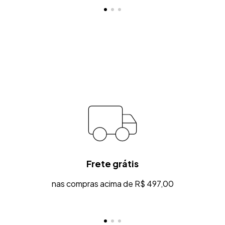
Paetê que mescla verde com rosa claro e, ao passar a mão,
revela um verde ainda mais claro e luminoso. Reflete luz
intensamente, criando efeito holográfico e futurista
Rosa Claro Reflexivo
Reflete luz intensamente, criando efeito holográfico e futurista.
Matelassê Orgânico Exclusivo
Desenho orgânico autoral desenvolvido pela estilista, criando
textura única e tridimensional.
Capuz Removível
Frete grátis
nas compras acima de R$ 497,00
Versatilidade total: use com capuz nos dias mais frios ou sem
para uma proposta mais urbana.