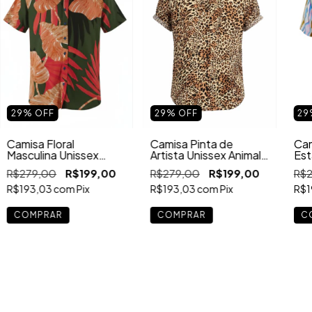
29
%
OFF
29
%
OFF
29
Camisa Floral
Camisa Pinta de
Cam
Masculina Unissex
Artista Unissex Animal
Est
Verde Estampa
Print Oncinha Manga
Abs
R$279,00
R$199,00
R$279,00
R$199,00
R$
Tropical Manga Curta
Curta
Verão
R$193,03
com
Pix
R$193,03
com
Pix
R$1
COMPRAR
COMPRAR
C