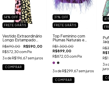
14
%
OFF
31
%
OFF
41
FRETE GRÁTIS
FRETE GRÁTIS
FR
Vestido Extraordinário
Top Feminino com
Puf
Longo Estampado
Plumas Naturais e
Jaq
Floral & Smile – Pintura
Bordado Cobra – Top
Tér
R$690,00
R$590,00
R$1.300,00
Manual Exclusiva
Espetacular
R$
Cap
R$899,00
R$572,30
com
Pix
R$
R$872,03
com
Pix
3
x de
R$196,67
sem juros
R$1
3
x 
COMPRAR
juro
3
x de
R$299,67
sem juros
C
COMPRAR