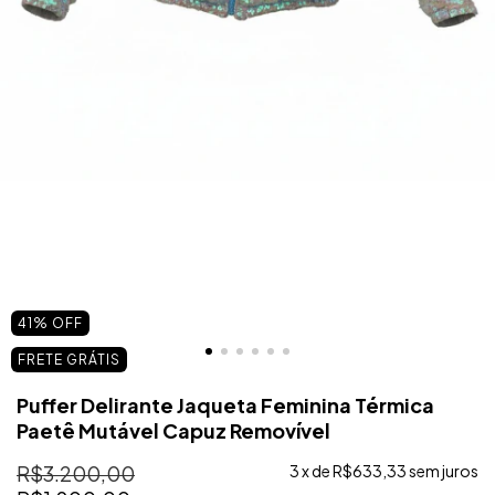
41
%
OFF
FRETE GRÁTIS
Puffer Delirante Jaqueta Feminina Térmica
Paetê Mutável Capuz Removível
R$3.200,00
3
x de
R$633,33
sem juros