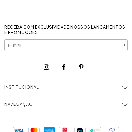
Medidas:
P: Ombro 40 cm | Busto 125 cm | Comprimento da manga
65 cm | Comprimento 65 cm
RECEBA COM EXCLUSIVIDADE NOSSOS LANÇAMENTOS
E PROMOÇÕES
M: Ombro 46 cm | Busto 131 cm | Comprimento da manga 66
cm | Comprimento 67 cm
*Medidas modelos:
Modelo 1 tem 1,75 de altura, 60 quilos e
veste P
Modelo 2 tem 1,65, 50 quilos e veste tamanho P
INSTITUCIONAL
Modelo 3 tem 1,70 altura, 60 quilos e veste tamanho M
NAVEGAÇÃO