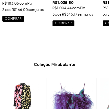
R$1.035,50
R$1
R$483,06
com
Pix
R$1.004,44
com
Pix
R$1
3
x de
R$166,00
sem juros
3
x de
R$345,17
sem juros
3
x 
COMPRAR
COMPRAR
C
Coleção Mirabolante