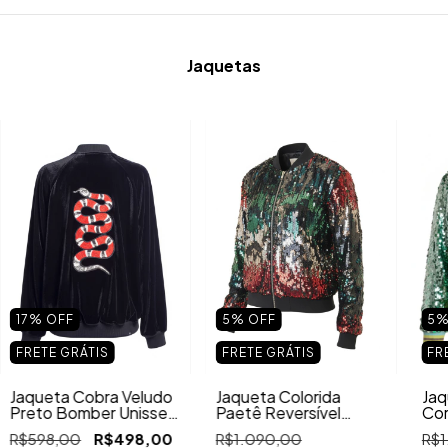
Jaquetas
17
%
OFF
5
%
OFF
5
FRETE GRÁTIS
FRETE GRÁTIS
FR
Jaqueta Cobra Veludo
Jaqueta Colorida
Jaq
Preto Bomber Unissex
Paetê Reversível
Cor
Bordada
Bomber Unissex Brilho
Bom
R$598,00
R$498,00
R$1.090,00
R$1