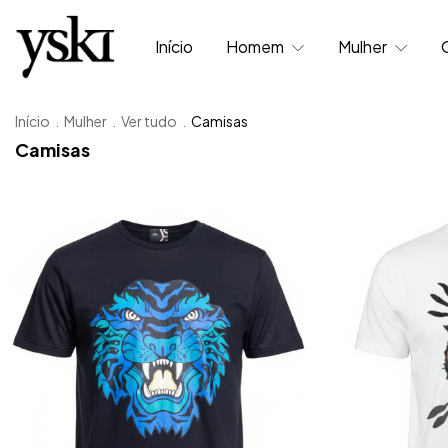
Início
Homem
Mulher
Início
.
Mulher
.
Ver tudo
.
Camisas
Camisas