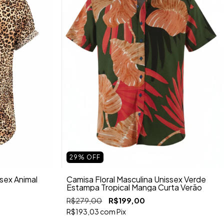
29
%
OFF
ssex Animal
Camisa Floral Masculina Unissex Verde
Estampa Tropical Manga Curta Verão
R$279,00
R$199,00
R$193,03
com
Pix