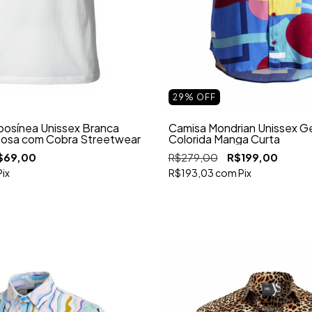
29
%
OFF
osínea Unissex Branca
Camisa Mondrian Unissex G
osa com Cobra Streetwear
Colorida Manga Curta
$69,00
R$279,00
R$199,00
Pix
R$193,03
com
Pix