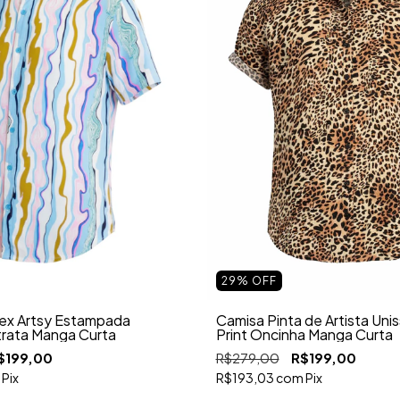
29
%
OFF
ex Artsy Estampada
Camisa Pinta de Artista Uni
trata Manga Curta
Print Oncinha Manga Curta
$199,00
R$279,00
R$199,00
Pix
R$193,03
com
Pix