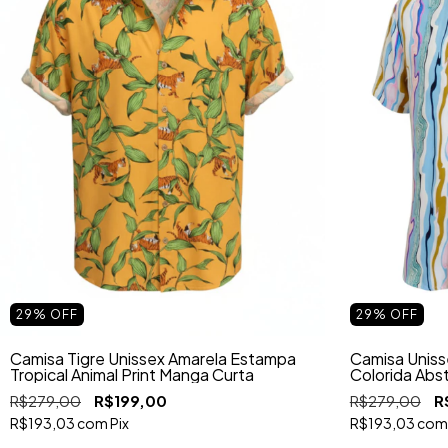
29
%
OFF
29
%
OFF
Camisa Tigre Unissex Amarela Estampa
Camisa Uniss
Tropical Animal Print Manga Curta
Colorida Abs
R$279,00
R$199,00
R$279,00
R
R$193,03
com
Pix
R$193,03
com