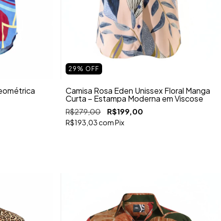
29
%
OFF
eométrica
Camisa Rosa Éden Unissex Floral Manga
Curta – Estampa Moderna em Viscose
R$279,00
R$199,00
R$193,03
com
Pix