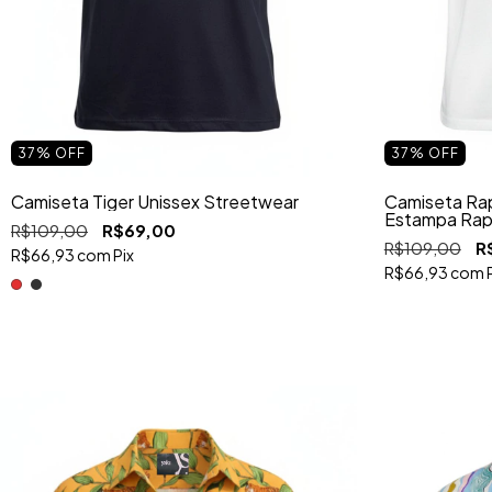
37
%
OFF
37
%
OFF
Camiseta Tiger Unissex Streetwear
Camiseta Rap
Estampa Rap
R$109,00
R$69,00
R$109,00
R
R$66,93
com
Pix
R$66,93
com